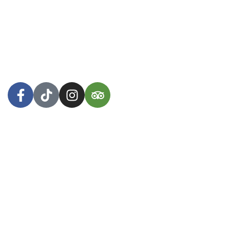
a disfrutar de nuestras creaciones innovadoras basadas
100% en plantas, nutritivas, prácticas, probióticas y
deliciosas!
Arequipa, Perú
WhatsApp: +51 953 447 381
Menú
Inicio
Tienda
Nosotros
Contacto
2024
Herbívore Food Store
. Diseñado por
1302
DIGITAL.
.