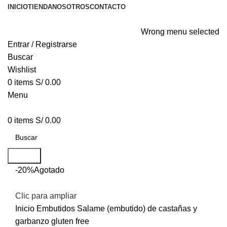
INICIO
TIENDA
NOSOTROS
CONTACTO
Wrong menu selected
Entrar / Registrarse
Buscar
Wishlist
0
items
S/
0.00
Menu
0
items
S/
0.00
Buscar
-20%
Agotado
Clic para ampliar
Inicio
Embutidos
Salame (embutido) de castañas y
garbanzo gluten free