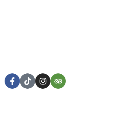
Herbívore Food Store
es la alternativa que buscas. ¡Vas
a disfrutar de nuestras creaciones innovadoras basadas
100% en plantas, nutritivas, prácticas, probióticas y
deliciosas!
Arequipa, Perú
WhatsApp: +51 953 447 381
Menú
Inicio
Tienda
Nosotros