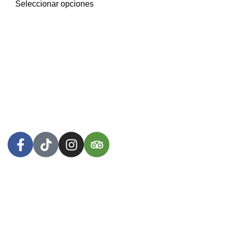
Seleccionar opciones
Herbívore Food Store
es la alternativa que buscas. ¡Vas
a disfrutar de nuestras creaciones innovadoras basadas
100% en plantas, nutritivas, prácticas, probióticas y
deliciosas!
Arequipa, Perú
WhatsApp: +51 953 447 381
Menú
Inicio
Tienda
Nosotros