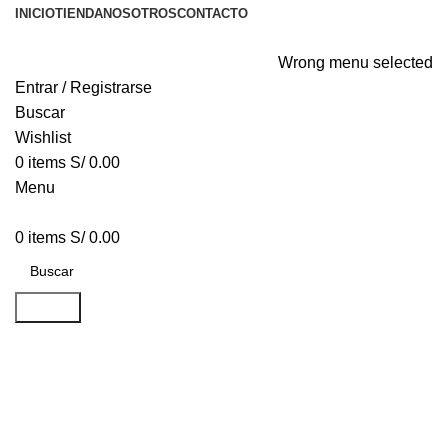
INICIO
TIENDA
NOSOTROS
CONTACTO
Wrong menu selected
Entrar / Registrarse
Buscar
Wishlist
0
items
S/
0.00
Menu
0
items
S/
0.00
Buscar
Imperdiet mauris a nontin