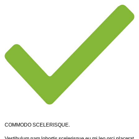
COMMODO SCELERISQUE.
Vestibulum nam lobortis scelerisque eu mi leo orci placerat