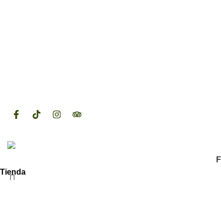
Herbívore Food Store
es la alternativa que buscas. ¡Vas a d
innovadoras basadas 100% en plantas, nutritivas, prácticas, p
Arequipa, Perú
WhatsApp: +51 953 447 381
2024
Herbívore Food Store
. Diseñado por
1302 DIGITAL.
.
F
Tienda
Wishlist
0
items
Carrito
Mi Cuenta
Buscar