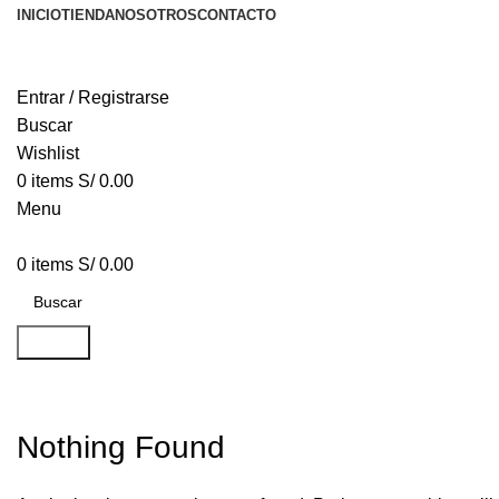
INICIO
TIENDA
NOSOTROS
CONTACTO
Entrar / Registrarse
Buscar
Wishlist
0
items
S/
0.00
Menu
0
items
S/
0.00
Buscar
Posts by
herbivorostaff
Nothing Found