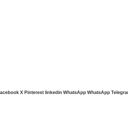
Menú
isfrutar de nuestras creaciones
Inicio
robióticas y deliciosas!
Tienda
Nosotros
Contacto
acebook
X
Pinterest
linkedin
WhatsApp
WhatsApp
Telegr