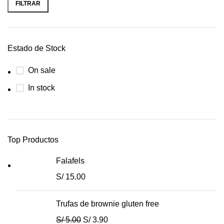
mínimo
máximo
FILTRAR
Estado de Stock
On sale
In stock
Top Productos
Falafels
S/
15.00
Trufas de brownie gluten free
El
El
S/
5.00
S/
3.90