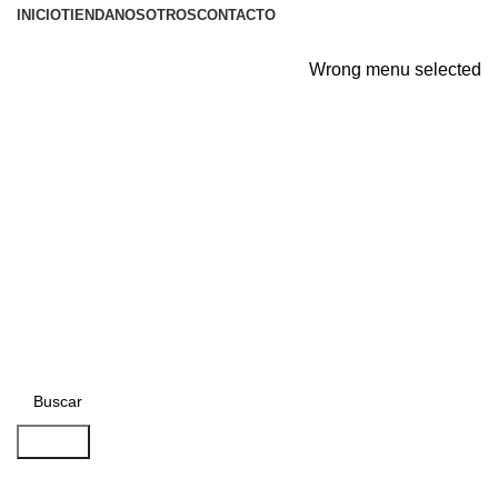
INICIO
TIENDA
NOSOTROS
CONTACTO
Wrong menu selected
Entrar / Registrarse
S/
0.00
Menu
S/
0.00
Buscar