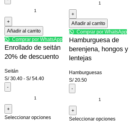
Hamburguesa
Enrollado
de
de
berenjena,
seitán
hongos
Añadir al carrito
20%
y
Añadir al carrito
Comprar por WhatsApp
de
lentejas
Hamburguesa de
Comprar por WhatsApp
descuento
cantidad
Enrollado de seitán
berenjena, hongos y
cantidad
20% de descuento
lentejas
Seitán
Hamburguesas
Rango
S/
30.40
-
S/
54.40
S/
20.50
de
precios:
Enrollado
Hamburguesa
desde
de
de
S/ 30.40
seitán
berenjena,
hasta
Seleccionar opciones
20%
Seleccionar opciones
hongos
S/ 54.40
de
y
descuento
lentejas