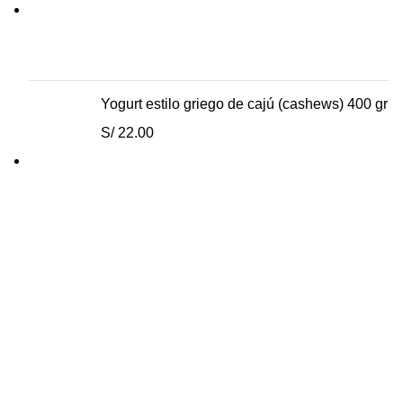
precio
precio
original
actual
era:
es:
S/ 5.00.
S/ 3.90.
Yogurt estilo griego de cajú (cashews) 400 gr
S/
22.00