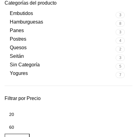
Categorías del producto
cantidad
cantidad
Embutidos
3
Hamburguesas
8
Panes
3
Postres
4
Quesos
2
Seitán
3
Sin Categoría
5
Yogures
7
Filtrar por Precio
Precio
Precio