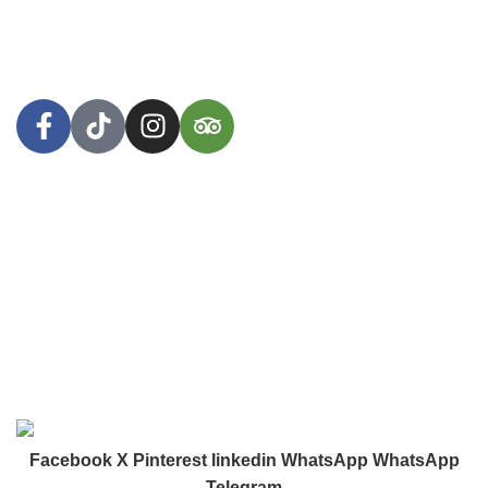
deliciosas!
Arequipa, Perú
WhatsApp: +51 953 447 381
Menú
Inicio
Tienda
Nosotros
Contacto
2024
Herbívore Food Store
. Diseñado por
1302
DIGITAL.
.
Facebook
X
Pinterest
linkedin
WhatsApp
WhatsApp
Telegram