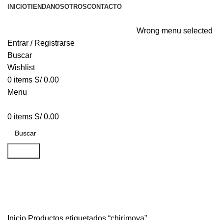
INICIO
TIENDA
NOSOTROS
CONTACTO
Wrong menu selected
Entrar / Registrarse
Buscar
Wishlist
0
items
S/
0.00
Menu
0
items
S/
0.00
Buscar
chirimoya
Inicio
Productos etiquetados “chirimoya”