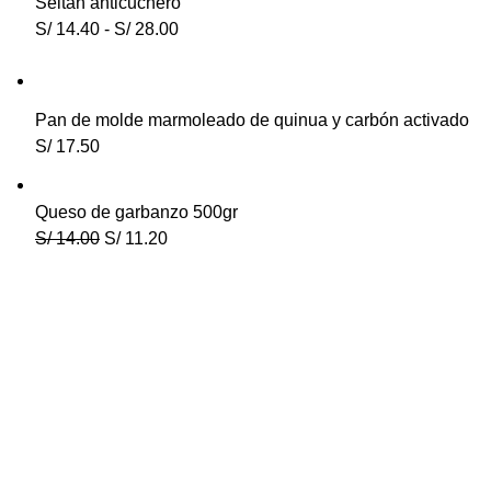
Seitán anticuchero
S/
14.40
-
S/
28.00
Pan de molde marmoleado de quinua y carbón activado
S/
17.50
Queso de garbanzo 500gr
S/
14.00
S/
11.20
Herbívore Food Store
es la alternativa que buscas. ¡Vas
a disfrutar de nuestras creaciones innovadoras basadas
100% en plantas, nutritivas, prácticas, probióticas y